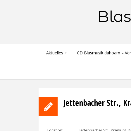
Skip
Blas
to
content
Aktuelles
CD Blasmusik dahoam – Ver
Jettenbacher Str., K
Location:
Jettenbacher Str., Kraiburg, 