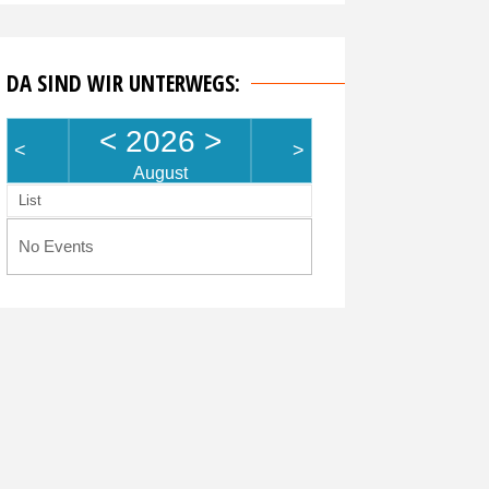
DA SIND WIR UNTERWEGS:
<
2026
>
<
>
August
List
No Events