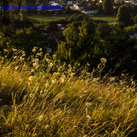
16.11.2019
20:00 - 23:00
Kraiburg am Inn, Deutschland
Address:
Kraiburg am Inn, Deutschland
Bitte schon unseren Konzerttermin vormerken!
© Blaskapelle Kraiburg