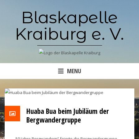
Skip
Blaskapelle
to
content
Kraiburg e. V.
MENU
Huaba Bua beim Jubiläum der
Bergwandergruppe
„50 Jahre Bergwandern“ feierte die Bergwandergruppe