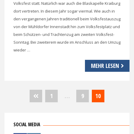
Volksfest statt. Natürlich war auch die Blaskapelle Kraiburg
dort vertreten. In diesem Jahr sogar viermal. Wie auch in
den vergangenen Jahren traditionell beim Volksfestauszug
von der Mühldorfer Innenstadt hin zum Volksfestplatz und
beim Schützen- und Trachtenzug am zweiten Volksfest-
Sonntag. Bei zweiterem wurde im Anschluss an den Umzug
wieder …
MEHR LESEN
Seitennummerierung
1
…
9
10
der
Beiträge
SOCIAL MEDIA